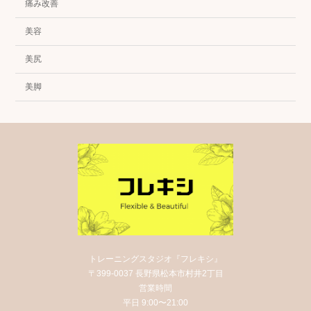
痛み改善
美容
美尻
美脚
トレーニングスタジオ『フレキシ』
〒399-0037 長野県松本市村井2丁目
営業時間
平日 9:00〜21:00