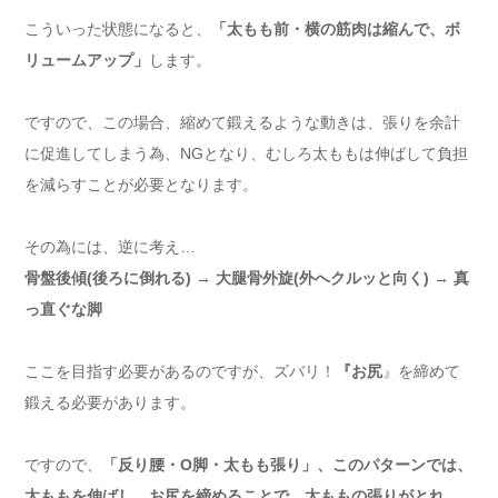
こういった状態になると、
「太もも前・横の筋肉は縮んで、ボ
リュームアップ」
します。
ですので、この場合、縮めて鍛えるような動きは、張りを余計
に促進してしまう為、NGとなり、むしろ太ももは伸ばして負担
を減らすことが必要となります。
その為には、逆に考え…
骨盤後傾(後ろに倒れる) → 大腿骨外旋(外へクルッと向く) → 真
っ直ぐな脚
ここを目指す必要があるのですが、ズバリ！
『お尻
』を締めて
鍛える必要があります。
ですので、
「反り腰・O脚・太もも張り」、このパターンでは、
太ももを伸ばし、お尻を締めることで、太ももの張りがとれ、