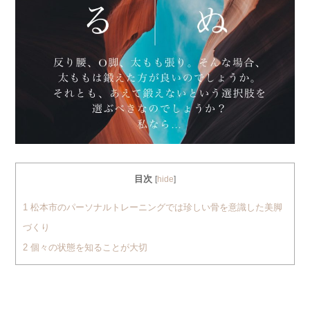
目次
[
hide
]
1
松本市のパーソナルトレーニングでは珍しい骨を意識した美脚
づくり
2
個々の状態を知ることが大切