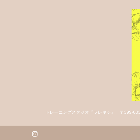
トレーニングスタジオ『フレキシ』
〒399-00
tagram